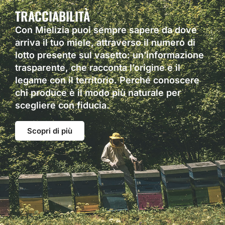
TRACCIABILITÀ
Con Mielizia puoi sempre sapere da dove
arriva il tuo miele, attraverso il numero di
lotto presente sul vasetto: un’informazione
trasparente, che racconta l’origine e il
legame con il territorio. Perché conoscere
chi produce è il modo più naturale per
scegliere con fiducia.
Scopri di più