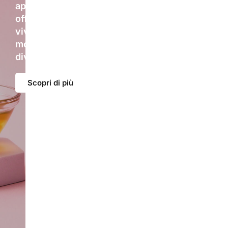
api. Ogni novità nasce dal desiderio di
offrirti gusti, formati e idee fresche per
vivere il miele e i prodotti dell’alveare in
modo naturale, sorprendente e sempre
diverso.
Scopri di più