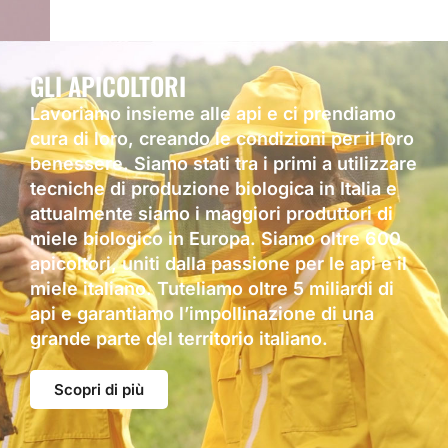
GLI APICOLTORI
Lavoriamo insieme alle api e ci prendiamo
cura di loro, creando le condizioni per il loro
benessere. Siamo stati tra i primi a utilizzare
tecniche di produzione biologica in Italia e
attualmente siamo i maggiori produttori di
miele biologico in Europa. Siamo oltre 600
apicoltori, uniti dalla passione per le api e il
miele italiano. Tuteliamo oltre 5 miliardi di
api e garantiamo l’impollinazione di una
grande parte del territorio italiano.
Scopri di più