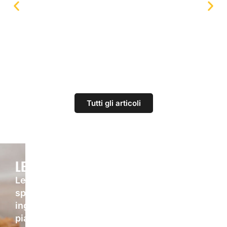
A qualcuno piace dolce: Mielizia firma una
notte con Billy Wilder in Piazza Maggiore a
Bologna
Tutti gli articoli
LE RICETTE
Le ricette di Mielizia nascono dalla voglia di
sperimentare con i prodotti dell’alveare:
ingredienti naturali che donano personalità a
piatti dolci, salati o speziati. Mieli, polline e