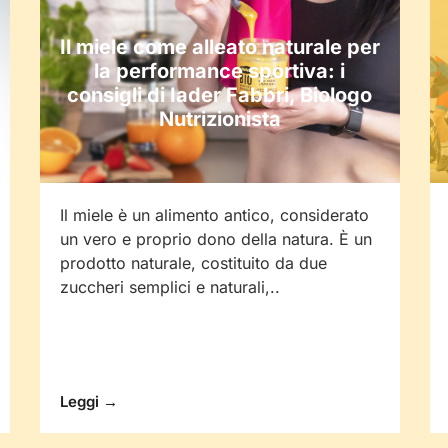
Il miele come alleato naturale per
la performance sportiva: i
consigli di Iader Fabbri, Biologo
Nutrizionista
Il miele è un alimento antico, considerato
un vero e proprio dono della natura. È un
prodotto naturale, costituito da due
zuccheri semplici e naturali,..
Leggi →