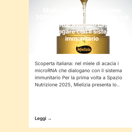
Mielizia a Spazio Nutrizione
2025 apre nuove prospettive sul
miele come alimento capace di
dialogare con il sistema
immunitario
Scoperta italiana: nel miele di acacia i
microRNA che dialogano con il sistema
immunitario Per la prima volta a Spazio
Nutrizione 2025, Mielizia presenta lo..
Leggi →