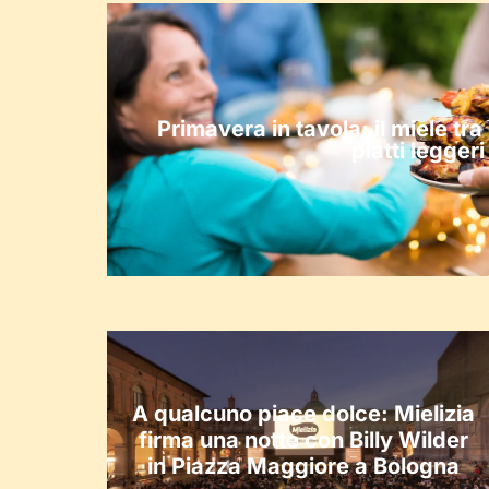
Primavera in tavola: il miele tra
piatti leggeri
A qualcuno piace dolce: Mielizia
firma una notte con Billy Wilder
in Piazza Maggiore a Bologna