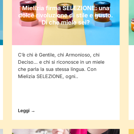
Mielizia firma SELEZIONE: una
dolce rivoluzione di stile e gusto.
Di che miele sei?
C’è chi è Gentile, chi Armonioso, chi
Deciso… e chi si riconosce in un miele
che parla la sua stessa lingua. Con
Mielizia SELEZIONE, ogni..
Leggi →