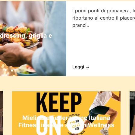
I primi ponti di primavera, l
riportano al centro il piacer
pranzi..
 dressing, griglia e
Leggi →
Mielizia e Federazione Italiana
Fitness insieme a RiminiWellness