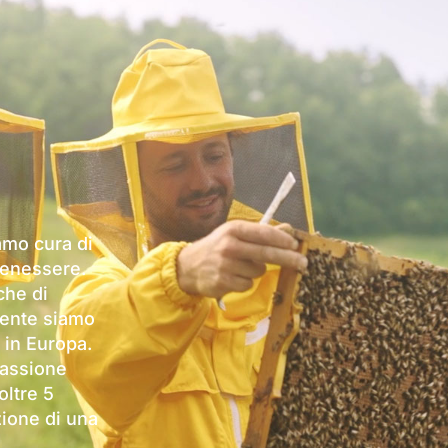
amo cura di
 benessere.
che di
lmente siamo
 in Europa.
passione
oltre 5
zione di una