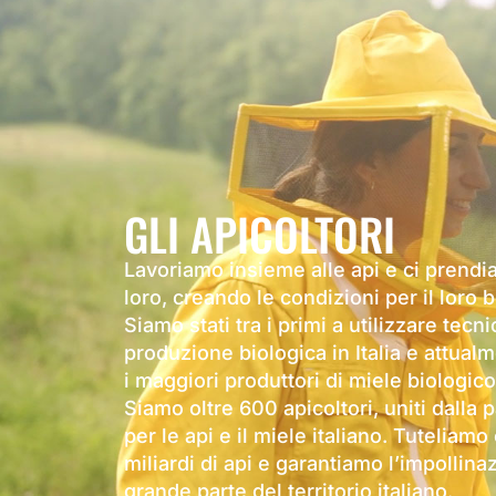
GLI APICOLTORI
Lavoriamo insieme alle api e ci prendi
loro, creando le condizioni per il loro
Siamo stati tra i primi a utilizzare tecni
produzione biologica in Italia e attua
i maggiori produttori di miele biologico
Siamo oltre 600 apicoltori, uniti dalla 
per le api e il miele italiano. Tuteliamo 
miliardi di api e garantiamo l’impollina
grande parte del territorio italiano.