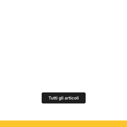
utrizione e integratori naturali: il segreto per difese più for
Tutti gli articoli