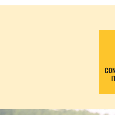
CON
I