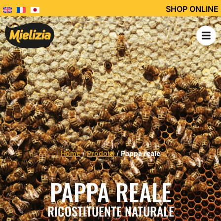
SHOP ONLINE
Home
/
Prodotti
/
Pappa reale
PAPPA REALE
RICOSTITUENTE NATURALE