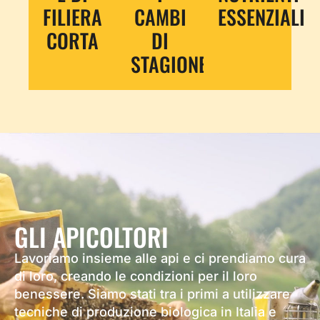
FILIERA
CAMBI
ESSENZIALI
CORTA
DI
STAGIONE
GLI APICOLTORI
Lavoriamo insieme alle api e ci prendiamo cura
di loro, creando le condizioni per il loro
benessere. Siamo stati tra i primi a utilizzare
tecniche di produzione biologica in Italia e