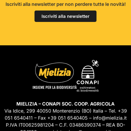
Iscriviti alla newsletter per non perdere tutte le novità!
Iscriviti alla newsletter
MIELIZIA – CONAPI SOC. COOP. AGRICOLA
Via Idice, 299 40050 Monterenzio (BO) Italia – Tel. +39
051 6540411 – Fax +39 051 6540405 – info@mielizia.it
P.IVA IT00625981204 – C.F. 03486390374 – REA BO-