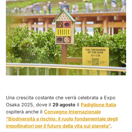
Una crescita costante che verrà celebrata a Expo
Osaka 2025, dove il
29 agosto
il
Padiglione Italia
ospiterà anche il
Convegno Internazionale
“Biodiversità a rischio: il ruolo fondamentale degli
impollinatori per il futuro della vita sul pianeta”
.