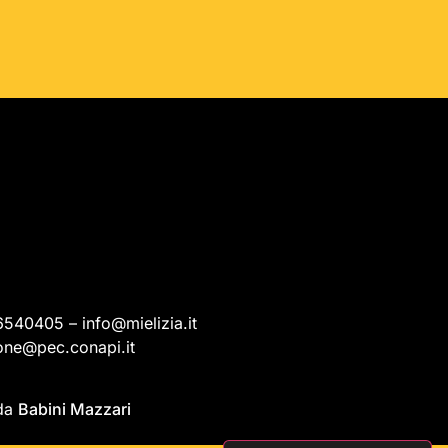
6540405 – info@mielizia.it
one@pec.conapi.it
 da
Babini Mazzari