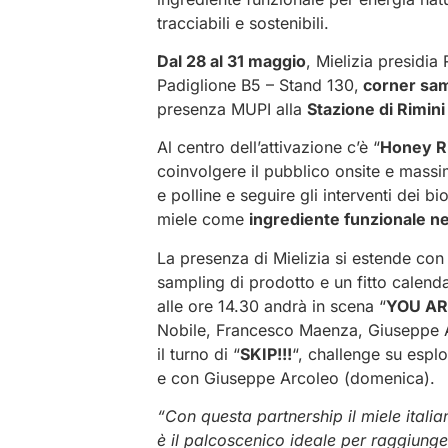
tracciabili e sostenibili.
Dal 28 al 31 maggio
, Mielizia presidia
Padiglione B5 – Stand 130,
corner sa
presenza MUPI alla
Stazione di Rimini
Al centro dell’attivazione c’è “
Honey R
coinvolgere il pubblico onsite e mass
e polline e seguire gli interventi dei bi
miele come
ingrediente funzionale ne
La presenza di Mielizia si estende con
sampling di prodotto e un fitto calend
alle ore 14.30 andrà in scena “
YOU AR
Nobile, Francesco Maenza, Giuseppe Arc
il turno di “
SKIP!!!
“, challenge su espl
e con Giuseppe Arcoleo (domenica).
“Con questa partnership il miele ital
è il palcoscenico ideale per raggiunge