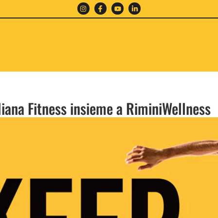
aliana Fitness insieme a RiminiWellness