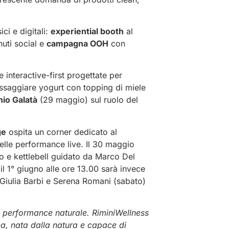
ci e digitali:
experiential booth
al
nuti social e
campagna OOH
con
e interactive-first progettate per
 assaggiare yogurt con topping di miele
io Galatà
(29 maggio) sul ruolo del
ge
ospita un corner dedicato al
elle performance live. Il 30 maggio
ro e kettlebell guidato da Marco Del
l 1° giugno alle ore 13.00 sarà invece
Giulia Barbi e Serena Romani (sabato)
a performance naturale. RiminiWellness
ca, nata dalla natura e capace di