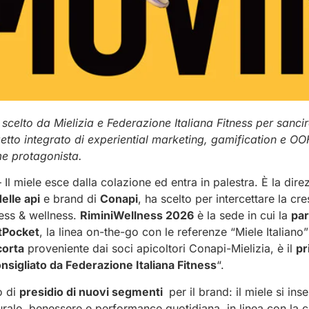
celto da Mielizia e Federazione Italiana Fitness per sancire 
getto integrato di experiential marketing, gamification e O
ome protagonista.
 Il miele esce dalla colazione ed entra in palestra. È la dir
delle api
e brand di
Conapi
, ha scelto per intercettare la c
ness & wellness.
RiminiWellness 2026
è la sede in cui la
par
tPocket
, la linea on-the-go con le referenze “Miele Italiano
corta
proveniente dai soci apicoltori Conapi-Mielizia, è il
pr
onsigliato da Federazione Italiana Fitness
“.
o di
presidio di nuovi segmenti
per il brand: il miele si in
urale, benessere e performance quotidiana, in linea con la 