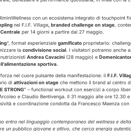
 RiminiWellness con un ecosistema integrato di touchpoint fisi
mpling
nel F.I.F. Village
, branded challenge on stage
, conte
 Centrale
per 14 giorni a partire dal 27 maggio.
ing
“, format esperienziale
gamificato
proprietario: challeng
imizzare la
condivisione social
. I visitatori potranno anche
onutrizionisti
Andrea Cavacini
(28 maggio) e
Domenicanton
ll’alimentazione sportiva
.
 forza nel cuore pulsante della manifestazione: il
F.I.F. Villa
ario di
attivazioni on stage
che mettono il brand al centro d
E STRONG
” – functional workout con esercizi a corpo libe
oleo e Claudio Bentivenga. Il 31 maggio alle ore 12.30 e i
osività e coordinazione condotta da Francesco Maenza con 
iano entra nel linguaggio contemporaneo del wellness e dell
re un pubblico giovane e attivo, che cerca energia autenti