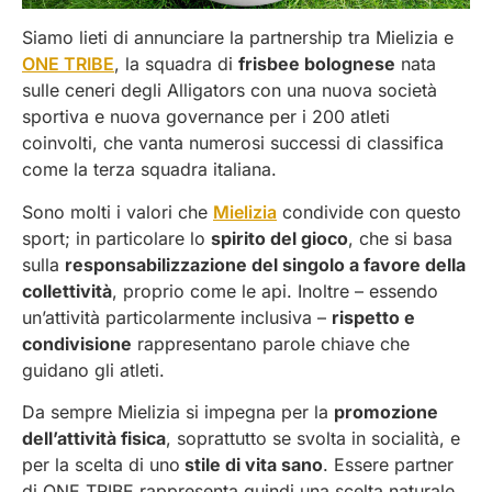
Siamo lieti di annunciare la partnership tra Mielizia e
ONE TRIBE
, la squadra di
frisbee bolognese
nata
sulle ceneri degli Alligators con una nuova società
sportiva e nuova governance per i 200 atleti
coinvolti, che vanta numerosi successi di classifica
come la terza squadra italiana.
Sono molti i valori che
Mielizia
condivide con questo
sport; in particolare lo
spirito del gioco
, che si basa
sulla
responsabilizzazione del singolo a favore della
collettività
, proprio come le api. Inoltre – essendo
un’attività particolarmente inclusiva –
rispetto e
condivisione
rappresentano parole chiave che
guidano gli atleti.
Da sempre Mielizia si impegna per la
promozione
dell’attività fisica
, soprattutto se svolta in socialità, e
per la scelta di uno
stile di vita sano
. Essere partner
di ONE TRIBE rappresenta quindi una scelta naturale,