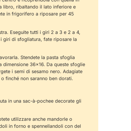
ibro, ribaltando il lato inferiore e
te in frigorifero a riposare per 45
. Eseguite tutti i giri 2 a 3 e 2 a 4,
giri di sfogliatura, fate riposare la
avorarla. Stendete la pasta sfoglia
sa dimensione 36×16. Da queste sfoglie
pargete i semi di sesamo nero. Adagiate
ti o finché non saranno ben dorati.
enuta in una sac-à-pochee decorate gli
otete utilizzare anche mandorle o
ndoli in forno e spennellandoli con del