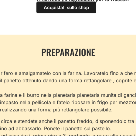
Acquistali sullo shop
PREPARAZIONE
gorifero e amalgamatelo con la farina. Lavoratelo fino a c
l panetto ottenuto dando una forma rettangolare , coprite e 
a farina e il burro nella planetaria planetaria munita di ganc
mpasto nella pellicola e fatelo riposare in frigo per mezz’
o realizzando una forma più rettangolare possibile.
 circa e stendete anche il panetto freddo, disponendolo tra
fino ad abbassarlo. Ponete il panetto sul pastello.
o ed eseguite il primo giro a 3, portando la parte alta verso 