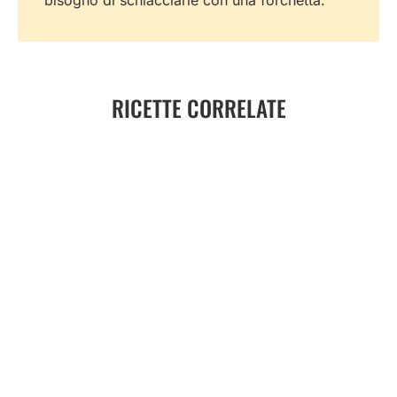
bisogno di schiacciarle con una forchetta.
RICETTE CORRELATE
Prugne arrostite con miele di sulla, crumble
e gelato