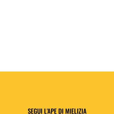
Nana honey ice cream – Gelato con miele e
banana
SEGUI L'APE DI MIELIZIA