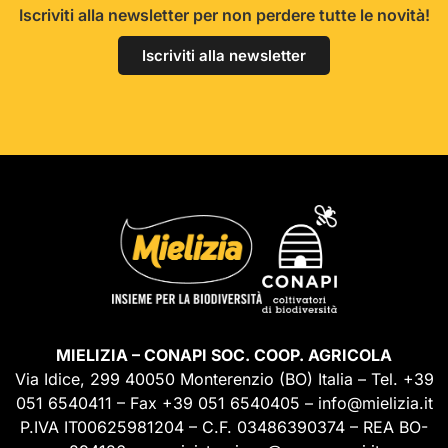
Iscriviti alla newsletter per non perdere tutte le novità!
Iscriviti alla newsletter
MIELIZIA – CONAPI SOC. COOP. AGRICOLA
Via Idice, 299 40050 Monterenzio (BO) Italia – Tel. +39
051 6540411 – Fax +39 051 6540405 – info@mielizia.it
P.IVA IT00625981204 – C.F. 03486390374 – REA BO-