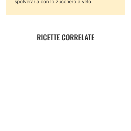
spolverarla con lo zucchero a velo.
RICETTE CORRELATE
Prugne arrostite con miele di sulla, crumble
e gelato