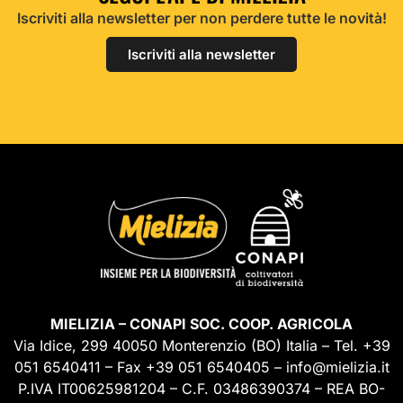
Iscriviti alla newsletter per non perdere tutte le novità!
Iscriviti alla newsletter
MIELIZIA – CONAPI SOC. COOP. AGRICOLA
Via Idice, 299 40050 Monterenzio (BO) Italia – Tel. +39
051 6540411 – Fax +39 051 6540405 – info@mielizia.it
P.IVA IT00625981204 – C.F. 03486390374 – REA BO-