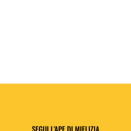
Nana honey ice cream – Gelato con miele e
banana
SEGUI L'APE DI MIELIZIA