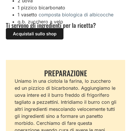
2 uova
1 pizzico bicarbonato
1 vasetto
composta biologica di albicocche
q.b. zucchero a velo
Ti servono gli ingredienti per la ricetta?
Acquistali sullo shop
PREPARAZIONE
Uniamo in una ciotola la farina, lo zucchero
ed un pizzico di bicarbonato. Aggiungiamo le
uova intere ed il burro freddo di frigorifero
tagliato a pezzettini. Intridiamo il burro con gli
altri ingredienti mescolando velocemente tutti
gli ingredienti sino a formare un panetto
morbido. Cerchiamo di fare questa
operazione avendo cura di avere le mani