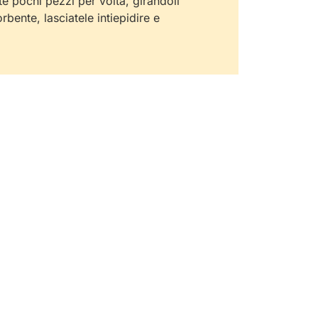
te pochi pezzi per volta, girandoli
orbente, lasciatele intiepidire e