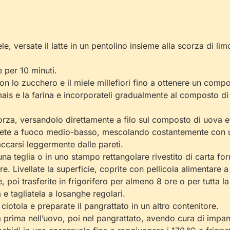
le, versate il latte in un pentolino insieme alla scorza di lim
e per 10 minuti.
i con lo zucchero e il miele millefiori fino a ottenere un co
mais e la farina e incorporateli gradualmente al composto di
a scorza, versandolo direttamente a filo sul composto di uov
cuocete a fuoco medio-basso, mescolando costantemente con u
ccarsi leggermente dalle pareti.
 una teglia o in uno stampo rettangolare rivestito di carta 
e. Livellate la superficie, coprite con pellicola alimentare a
oi trasferite in frigorifero per almeno 8 ore o per tutta la
e tagliatela a losanghe regolari.
 ciotola e preparate il pangrattato in un altro contenitore.
rima nell’uovo, poi nel pangrattato, avendo cura di impanare