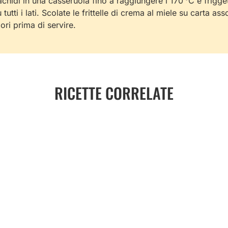
chidi in una casseruola fino a raggiungere i 170 °C e frigge
tutti i lati. Scolate le frittelle di crema al miele su carta ass
ori prima di servire.
RICETTE CORRELATE