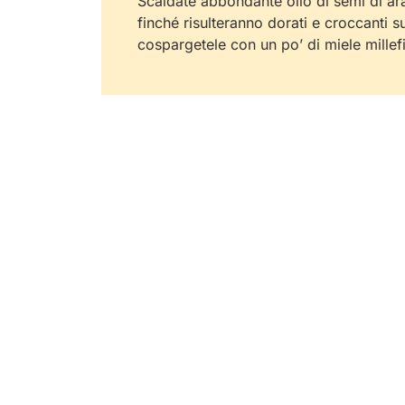
Scaldate abbondante olio di semi di ara
finché risulteranno dorati e croccanti su 
cospargetele con un po’ di miele millefi