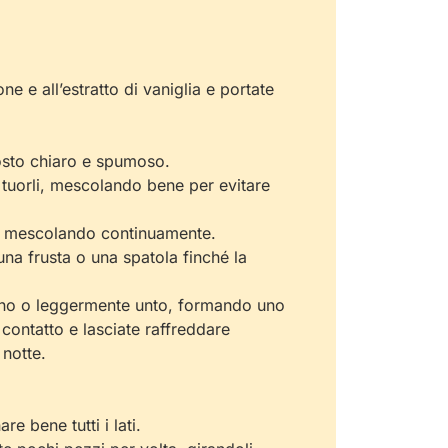
one e all’estratto di vaniglia e portate
mposto chiaro e spumoso.
 tuorli, mescolando bene per evitare
a e mescolando continuamente.
na frusta o una spatola finché la
forno o leggermente unto, formando uno
 contatto e lasciate raffreddare
 notte.
 bene tutti i lati.