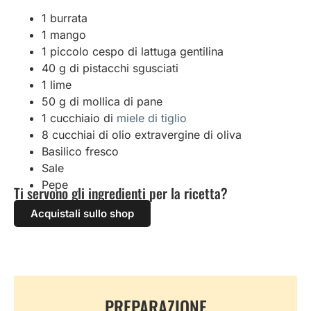
1 burrata
1 mango
1 piccolo cespo di lattuga gentilina
40 g di pistacchi sgusciati
1 lime
50 g di mollica di pane
1 cucchiaio di
miele di tiglio
8 cucchiai di olio extravergine di oliva
Basilico fresco
Sale
Pepe
Ti servono gli ingredienti per la ricetta?
Acquistali sullo shop
PREPARAZIONE